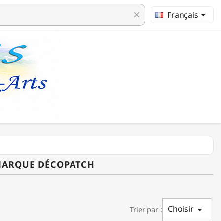

Français
clear
 MARQUE DÉCOPATCH
Choisir

Trier par :