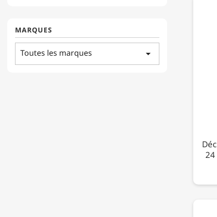
MARQUES
Toutes les marques
arrow_drop_down
Déc
24 