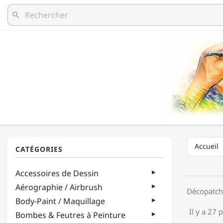
search
Accueil
Accessoires de Dessin
Aérographie / Airbrush
Décopatch 
Body-Paint / Maquillage
Il y a 27 
Bombes & Feutres à Peinture