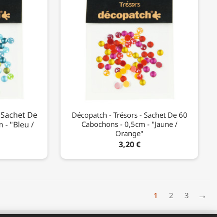
 Sachet De
Décopatch - Trésors - Sachet De 60
 - "Bleu /
Cabochons - 0,5cm - "Jaune /
Orange"
3,20 €
→
1
2
3