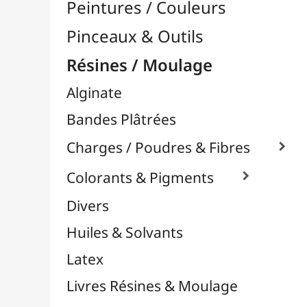
Moules Silicones

Papier Mâcher / Bois
Plastiline
Plastique à Mouler
Plâtres & Masses
Powertex
Powertex - Poudres Stone Art
Résines Acryliques
Résines Diverses
Résines Epoxy

Marque DIPON
Marque EPODEX
Marque RESIN-PRO
Résines Crystal
Résines de Glaçage
Résines Flexibles
Résines Grande Coulée