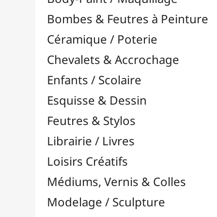
Feutres & Stylos
Librairie / Livres
Loisirs Créatifs
Médiums, Vernis & Colles
Modelage / Sculpture
Peintures / Couleurs
Pinceaux & Outils
Résines / Moulage
Alginate
Bandes Plâtrées
Charges / Poudres & Fibres

Colorants & Pigments

Divers
Huiles & Solvants
Latex
Livres Résines & Moulage