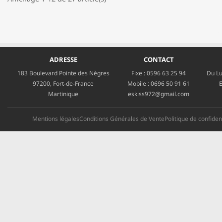
ADRESSE
CONTACT
183 Boulevard Pointe des Nègres
Fixe :
0596 63 25 94
Du Lu
97200, Fort-de-France
Mobile :
0696 50 91 61
E
Martinique
eskiss972@gmail.com
Mentions légales
Conditions Générales de Vente
Politique de confident