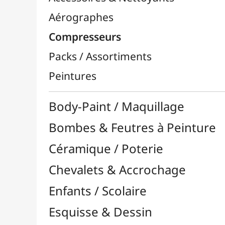
Bombes & Feutres à Peinture
Céramique / Poterie
Chevalets & Accrochage
Enfants / Scolaire
Esquisse & Dessin
Feutres & Stylos
Librairie / Livres
Loisirs Créatifs
Médiums, Vernis & Colles
Modelage / Sculpture
Peintures / Couleurs
Pinceaux & Outils
Résines / Moulage
Supports Dessin & Peinture
Transport / Rangement
Vannerie / Rotin