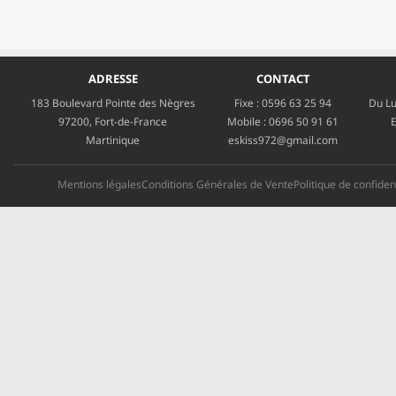
ADRESSE
CONTACT
183 Boulevard Pointe des Nègres
Fixe :
0596 63 25 94
Du Lu
97200, Fort-de-France
Mobile :
0696 50 91 61
E
Martinique
eskiss972@gmail.com
Mentions légales
Conditions Générales de Vente
Politique de confident