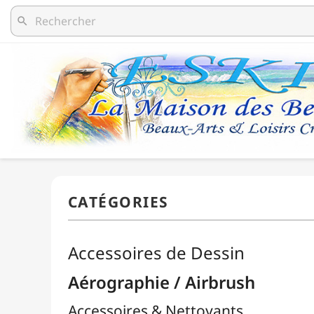
search
Accessoires de Dessin
Aérographie / Airbrush
Accessoires & Nettoyants
Aérographes
Compresseurs
Packs / Assortiments
Peintures
Body-Paint / Maquillage