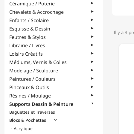
Céramique / Poterie
Chevalets & Accrochage
Enfants / Scolaire
Esquisse & Dessin
Il y a 3 p
Feutres & Stylos
Librairie / Livres
Loisirs Créatifs
Médiums, Vernis & Colles
Modelage / Sculpture
Peintures / Couleurs
Pinceaux & Outils
Résines / Moulage
Supports Dessin & Peinture
Baguettes et Traverses
Blocs & Pochettes

Acrylique