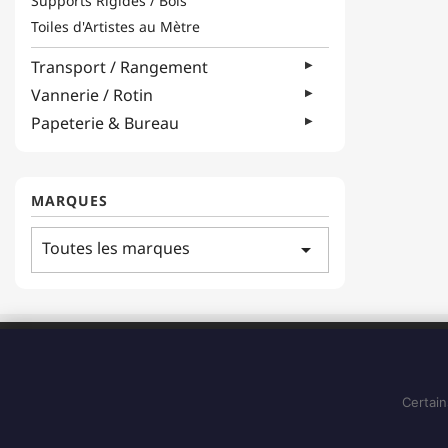
Supports Rigides / Bois
Toiles d'Artistes au Mètre
Transport / Rangement
Vannerie / Rotin
Papeterie & Bureau
MARQUES
Toutes les marques
arrow_drop_down
ADRESSE
183 Boulevard Pointe des Nègres
97200, Fort-de-France
Certain
Martinique