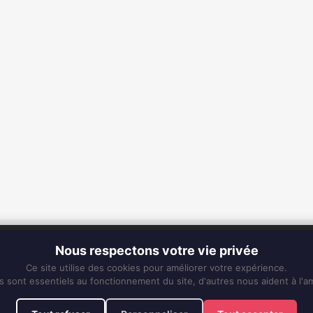
CONTACT
Nous respectons votre vie privée
Fixe :
0596 63 25 94
Ce site utilise des cookies pour améliorer votre expérience.
Mobile :
0696 50 91 61
s sont essentiels au fonctionnement du site, d'autres nous aident à l'am
eskiss972@gmail.com