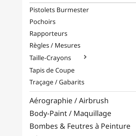
Céramique / Poterie
Chevalets & Accrochage
Enfants / Scolaire
Esquisse & Dessin
Feutres & Stylos
Librairie / Livres
Loisirs Créatifs
Médiums, Vernis & Colles
Modelage / Sculpture
Peintures / Couleurs
Pinceaux & Outils
Résines / Moulage
Supports Dessin & Peinture
Transport / Rangement
Vannerie / Rotin
Papeterie & Bureau