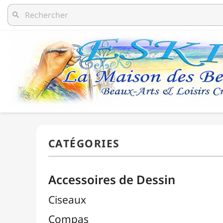
search
Accessoires de Dessin
Ciseaux
Compas
Découpe / Cutters / Lames
Équerres
Estompes
Gommes

Autres Gommes