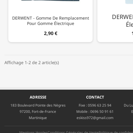
DERWE
DERWENT - Gomme De Remplacement
Pour Gomme Électrique
Él
2,90 €
Affichage 1-2 de 2 article(s)
ADRESSE
CONTACT
183 Boulevard Pointe des Nègres
Fixe :
0596 63 25 94
Du Lu
97200, Fort-de-France
Mobile :
0696 50 91 61
E
Martinique
eskiss972@gmail.com
Mentions légales
Conditions Générales de Vente
Politique de confident