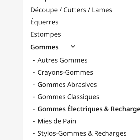
Crayons-Gommes
Gommes Abrasives
Gommes Classiques
Gommes Électriques & Recharges
Mies de Pain
Stylos-Gommes & Recharges
Pistolets Burmester
Pochoirs
Rapporteurs
Règles / Mesures
Taille-Crayons

Tapis de Coupe
Traçage / Gabarits
Aérographie / Airbrush
Body-Paint / Maquillage
Bombes & Feutres à Peinture