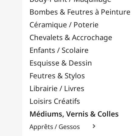
Feutres & Stylos
Librairie / Livres
Loisirs Créatifs
Médiums, Vernis & Colles
Apprêts / Gessos

Colles & Adhésifs

Colle Contact / Néoprène
Colle Vinyliques
Colles à Bois
Colles en Gel / Universelles
Colles en Spray
Colles Mosaïque
Colles Reliure / Encadrement
Colles Silicone
Colles Tissus / Textiles
Colles Transparentes
Divers