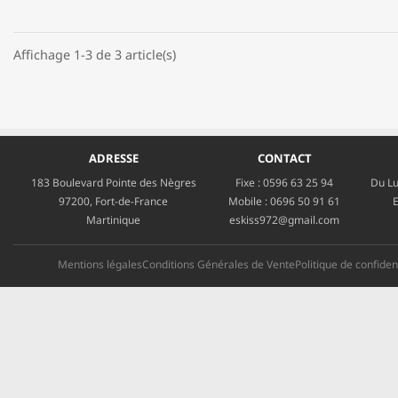
Affichage 1-3 de 3 article(s)
ADRESSE
CONTACT
183 Boulevard Pointe des Nègres
Fixe :
0596 63 25 94
Du Lu
97200, Fort-de-France
Mobile :
0696 50 91 61
E
Martinique
eskiss972@gmail.com
Mentions légales
Conditions Générales de Vente
Politique de confident