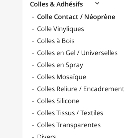
Pads 3D Adhésif Mousse
Pastilles & Patafix
Pistolets & Recharges
Pistolets à Colle & Recharges
Rouleaux Double-Face
Scotchs & Rubans
Super Glue & Epoxy
Bâtons de Colle
Rubans & Dévidoirs Adhésifs
Durcisseurs / Solidifiants
Fixatifs
Liants

Médiums / Additifs

Vernis / Protection

Vernis-Colles
Modelage / Sculpture