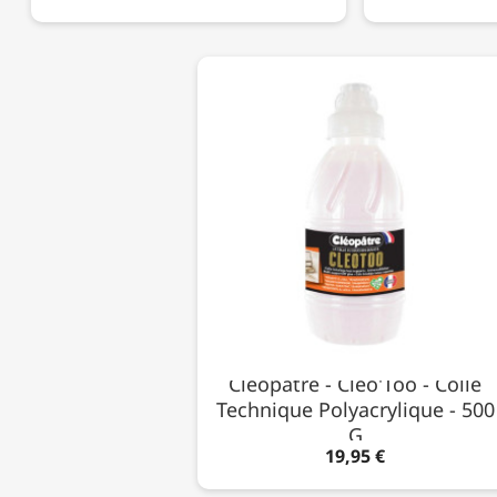
Cléopâtre - Cléo'Too - Colle
Technique Polyacrylique - 500
G
19,95 €