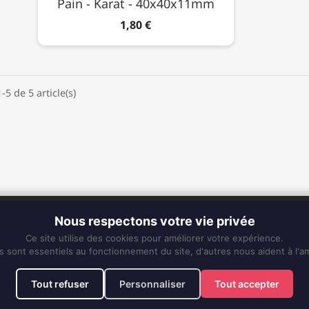
Pain - Karat - 40x40x11mm
1,80 €
-5 de 5 article(s)
CONTACT
Nous respectons votre vie privée
Fixe :
0596 63 25 94
Ce site utilise des cookies pour améliorer votre expérience.
Mobile :
0696 50 91 61
s sont essentiels au fonctionnement du site, d'autres nous aident à l'am
eskiss972@gmail.com
Tout refuser
Personnaliser
Tout accepter
ons légales
Conditions Générales de Vente
Politique de confidentialité
Gérer les c