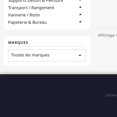
Supports Dessin & Peinture
Transport / Rangement
Vannerie / Rotin
Papeterie & Bureau
Affichage 1
MARQUES
Toutes les marques
arrow_drop_down
ADRESSE
183 Boulevard Pointe des Nègres
97200, Fort-de-France
Certain
Martinique
Menti