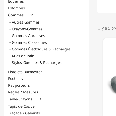
Équerres
Estompes
Gommes

Autres Gommes
Il y a 5 p
Crayons-Gommes
Gommes Abrasives
Gommes Classiques
Gommes Électriques & Recharges
Mies de Pain
Stylos-Gommes & Recharges
Pistolets Burmester
Pochoirs
Rapporteurs
Règles / Mesures
Taille-Crayons

Tapis de Coupe
Traçage / Gabarits