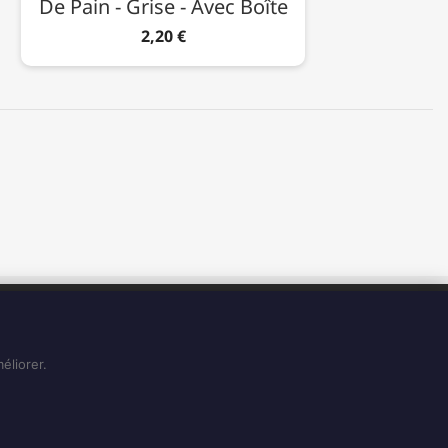
De Pain - Grise - Avec Boîte
2,20 €
HORAIRES
Du Lundi au Vendredi de 8H à 15H
Et le Samedi de 8H à 14H
éliorer.
Voir sur Google Maps
ookies