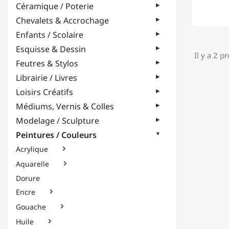
Céramique / Poterie
Chevalets & Accrochage
Enfants / Scolaire
Esquisse & Dessin
Il y a 2 p
Feutres & Stylos
Librairie / Livres
Loisirs Créatifs
Médiums, Vernis & Colles
Modelage / Sculpture
Peintures / Couleurs
Acrylique

Aquarelle

Dorure
Encre

Gouache

Huile
