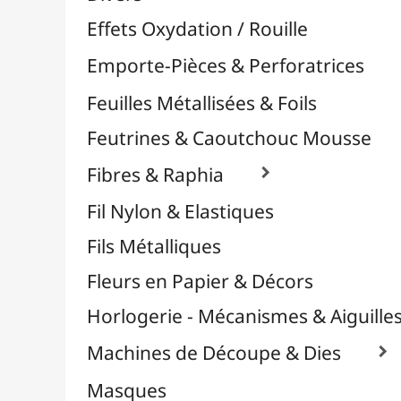
Plastique Fou
Polyphane
Poncage / Émeri
Quilling / Pliage
Reliure & Cinch
Sable, Strass & Paillettes

Savons
Serviettes
Sublimation
Supports en Cercles
Tampons et Encreurs

Washi Tape / Masking Tape
EFCOLOR - Émaux à Froid
Médiums, Vernis & Colles
Modelage / Sculpture
Peintures / Couleurs