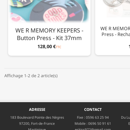
WE R MEMORY
WE R MEMORY KEEPERS -
Press - Rech
Button Press - Kit 37mm
128,00 €
TTC
Affichage 1-2 de 2 article(s)
ADRESSE
CONTACT
183 Boulevard Pointe des Nègres
Fixe :
0596 63 25 94
Du Lu
97200, Fort-de-France
Mobile :
0696 50 91 61
E
Martinique
eskiss972@gmail.com