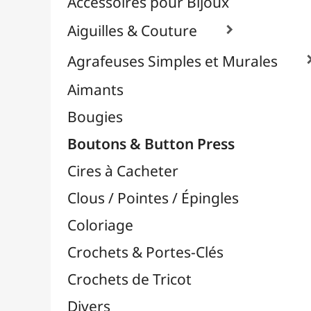
Effets Oxydation / Rouille
Emporte-Pièces & Perforatrices

Feuilles Métallisées & Foils
Feutrines & Caoutchouc Mousse
Fibres & Raphia

Fil Nylon & Elastiques
Fils Métalliques
Fleurs en Papier & Décors
Horlogerie - Mécanismes & Aiguilles
Machines de Découpe & Dies

Masques
Massicots & Lames
Mosaïque
Oeillets & Rivets
Petites Pinces
Pinces & Outils
Plantes & Jardin