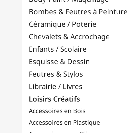
Feutres & Stylos
Librairie / Livres
Loisirs Créatifs
Accessoires en Bois
Accessoires en Plastique
Accessoires pour Bijoux
Aiguilles & Couture

Agrafeuses Simples et Murales

Aimants
Bougies
Boutons & Button Press
Cires à Cacheter
Clous / Pointes / Épingles
Coloriage
Crochets & Portes-Clés
Crochets de Tricot
Divers