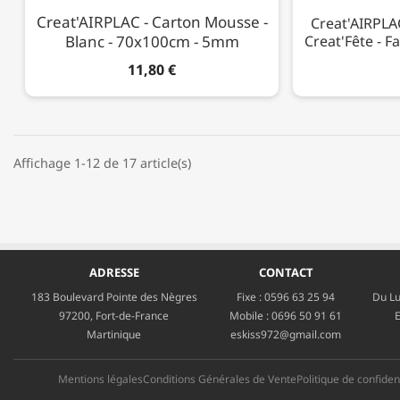
Creat'AIRPLAC - Carton Mousse -
Creat'AIRPLA
Blanc - 70x100cm - 5mm
Creat'Fête - F
11,80 €
Affichage 1-12 de 17 article(s)
ADRESSE
CONTACT
183 Boulevard Pointe des Nègres
Fixe :
0596 63 25 94
Du Lu
97200, Fort-de-France
Mobile :
0696 50 91 61
E
Martinique
eskiss972@gmail.com
Mentions légales
Conditions Générales de Vente
Politique de confident