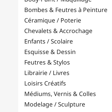
Feutres & Stylos
Librairie / Livres
Loisirs Créatifs
Médiums, Vernis & Colles
Modelage / Sculpture
Peintures / Couleurs
Pinceaux & Outils
Résines / Moulage
Supports Dessin & Peinture
Transport / Rangement
Vannerie / Rotin
Papeterie & Bureau
MARQUES
Toutes les marques