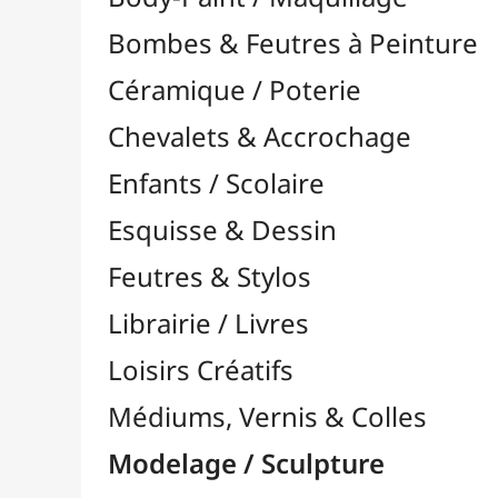
Feutres & Stylos
Librairie / Livres
Loisirs Créatifs
Médiums, Vernis & Colles
Modelage / Sculpture
Accessoires de Modelage

Autres Accessoires
Finitions, Colles & Vernis
Accessoires pour Pâtes
Gravure / Linogravure

Modélisme
Outils Multi-Fonctions

Pâtes à Modeler
Pâtes Polymères
Pyrogravure

Sculpture / Menuiserie
