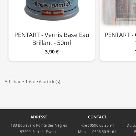
PENTART - Vernis Base Eau
PENTART - C
Brillant - 50ml
3,90 €
Affichage 1-6 de 6 article(s)
ADRESSE
CONTACT
183 Boulevard Pointe des Nègres
Fixe :
0596 63 25 94
Du Lu
97200, Fort-de-France
Mobile :
0696 50 91 61
E