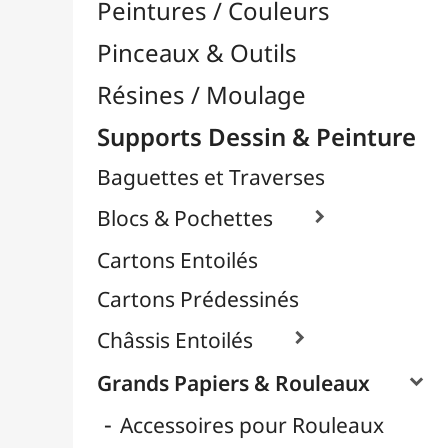
Contrecollés
Croquis & Dessins
Déco & Métalliques
Format Raisin & Grand Aigle
Peintures & Aquarelle
Pour Pochoir
Papier Scrapbooking
Papier Pailleté
Papiers Calque / Transfert

Papiers Décoratifs
Papiers Photo

Supports Rigides / Bois
Toiles d'Artistes au Mètre
Transport / Rangement
Vannerie / Rotin
Papeterie & Bureau