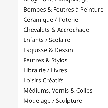
Feutres & Stylos
Librairie / Livres
Loisirs Créatifs
Médiums, Vernis & Colles
Modelage / Sculpture
Peintures / Couleurs
Pinceaux & Outils
Résines / Moulage
Supports Dessin & Peinture
Baguettes et Traverses
Blocs & Pochettes

Cartons Entoilés
Cartons Prédessinés
Châssis Entoilés

Grands Papiers & Rouleaux

Accessoires pour Rouleaux