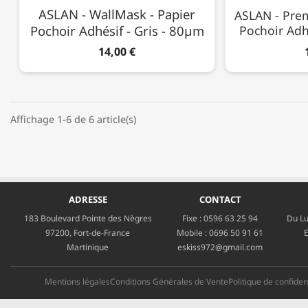
ASLAN - WallMask - Papier
ASLAN - Pre
Pochoir Adhésif - Gris - 80µm
Pochoir Adh
14,00 €
Affichage 1-6 de 6 article(s)
ADRESSE
CONTACT
183 Boulevard Pointe des Nègres
Fixe :
0596 63 25 94
Du Lu
97200, Fort-de-France
Mobile :
0696 50 91 61
E
Martinique
eskiss972@gmail.com
Mentions légales
Conditions Générales de Vente
Politique de confident