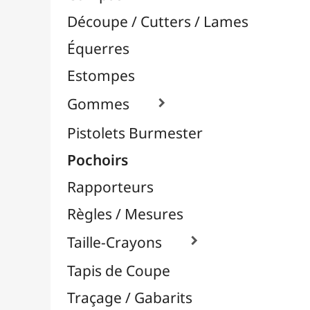
Pochoirs
Rapporteurs
Règles / Mesures
Taille-Crayons

Tapis de Coupe
Traçage / Gabarits
Aérographie / Airbrush
Body-Paint / Maquillage
Bombes & Feutres à Peinture
Céramique / Poterie
Chevalets & Accrochage
Enfants / Scolaire
Esquisse & Dessin
Feutres & Stylos
Librairie / Livres
Loisirs Créatifs