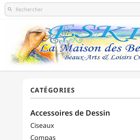
search
Accessoires de Dessin
Ciseaux
Compas
Découpe / Cutters / Lames
Équerres
Estompes
Gommes

Pistolets Burmester