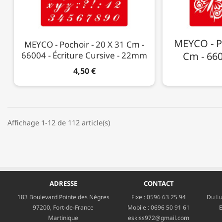
MEYCO - Po
MEYCO - Pochoir - 20 X 31 Cm -
66004 - Écriture Cursive - 22mm
Cm - 660
4,50 €
Affichage 1-12 de 112 article(s)
ADRESSE
CONTACT
183 Boulevard Pointe des Nègres
Fixe :
0596 63 25 94
Du Lu
97200, Fort-de-France
Mobile :
0696 50 91 61
E
Martinique
eskiss972@gmail.com