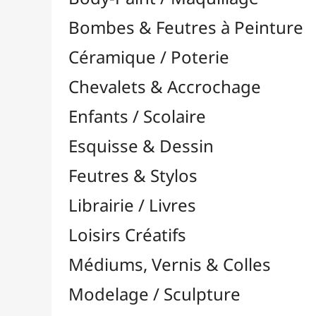
Feutres & Stylos
Librairie / Livres
Loisirs Créatifs
Médiums, Vernis & Colles
Modelage / Sculpture
Peintures / Couleurs
Acrylique

Aquarelle

Dorure
Encre

Gouache

Huile

Multisurface

Pastel

Pigments

Textile, Tissu & Soie
