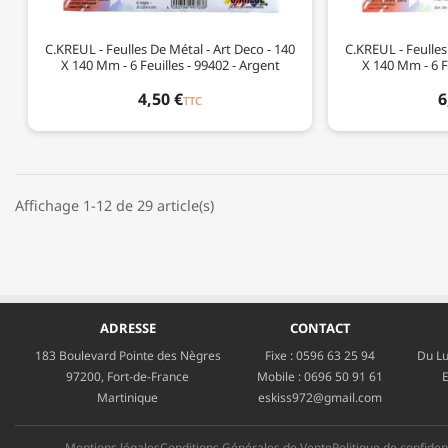
C.KREUL - Feulles De Métal - Art Deco - 140
C.KREUL - Feulles
X 140 Mm - 6 Feuilles - 99402 - Argent
X 140 Mm - 6 Fe
4,50 €
6
TTC
Affichage 1-12 de 29 article(s)
ADRESSE
CONTACT
183 Boulevard Pointe des Nègres
Fixe :
0596 63 25 94
Du Lu
97200, Fort-de-France
Mobile :
0696 50 91 61
E
Martinique
eskiss972@gmail.com
Mentions légales
Conditions Générales de Vente
Politique de confident