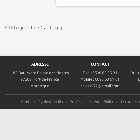
Affichage 1-1 de 1 article(s)
ADRESSE
CONTACT
183 Boulevard Pointe des Nègres
Fixe :
0596 63 25 94
Du Lu
97200, Fort-de-France
Mobile :
0696 50 91 61
E
Martinique
eskiss972@gmail.com
Mentions légales
Conditions Générales de Vente
Politique de confident