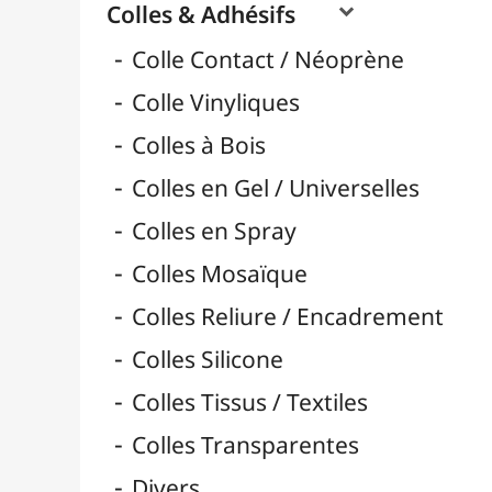
Pads 3D Adhésif Mousse
Pastilles & Patafix
Pistolets & Recharges
Pistolets à Colle & Recharges
Rouleaux Double-Face
Scotchs & Rubans
Super Glue & Epoxy
Bâtons de Colle
Rubans & Dévidoirs Adhésifs
Durcisseurs / Solidifiants
Fixatifs
Liants

Médiums / Additifs

Vernis / Protection

Vernis-Colles
Modelage / Sculpture