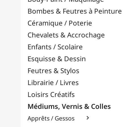
Feutres & Stylos
Librairie / Livres
Loisirs Créatifs
Médiums, Vernis & Colles
Apprêts / Gessos

Colles & Adhésifs

Colle Contact / Néoprène
Colle Vinyliques
Colles à Bois
Colles en Gel / Universelles
Colles en Spray
Colles Mosaïque
Colles Reliure / Encadrement
Colles Silicone
Colles Tissus / Textiles
Colles Transparentes
Divers