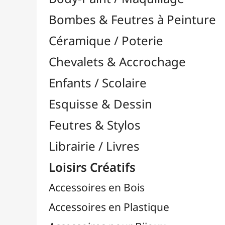
Feutres & Stylos
Librairie / Livres
Loisirs Créatifs
Accessoires en Bois
Accessoires en Plastique
Accessoires pour Bijoux
Aiguilles & Couture

Agrafeuses Simples et Murales

Aimants
Bougies
Boutons & Button Press
Cires à Cacheter
Clous / Pointes / Épingles
Coloriage
Crochets & Portes-Clés
Crochets de Tricot
Divers