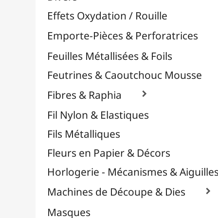
Plastique Fou
Polyphane
Poncage / Émeri
Quilling / Pliage
Reliure & Cinch
Sable, Strass & Paillettes

Confettis
Paillettes
Perles
Perles Alphabet
Stickers / Gommettes
Strass / Pierres Décoratives
Verre Pilé
Savons
Serviettes
Sublimation