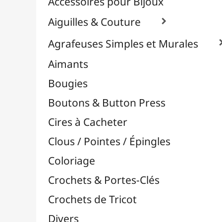
Effets Oxydation / Rouille
Emporte-Pièces & Perforatrices

Feuilles Métallisées & Foils
Feutrines & Caoutchouc Mousse
Fibres & Raphia

Fil Nylon & Elastiques
Fils Métalliques
Fleurs en Papier & Décors
Horlogerie - Mécanismes & Aiguilles
Machines de Découpe & Dies

Masques
Massicots & Lames
Mosaïque
Oeillets & Rivets
Petites Pinces
Pinces & Outils
Plantes & Jardin