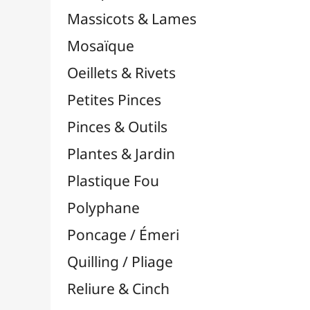
Supports en Cercles
Tampons et Encreurs

Washi Tape / Masking Tape
EFCOLOR - Émaux à Froid
Médiums, Vernis & Colles
Modelage / Sculpture
Peintures / Couleurs
Pinceaux & Outils
Résines / Moulage
Supports Dessin & Peinture
Transport / Rangement
Vannerie / Rotin
Papeterie & Bureau
MARQUES