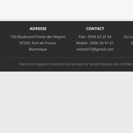
ADRESSE
CONTACT
183 Boulevard Pointe des Nègres
Fixe :
0596 63 25 94
Du Lu
97200, Fort-de-France
Mobile :
0696 50 91 61
E
Martinique
eskiss972@gmail.com
Mentions légales
Conditions Générales de Vente
Politique de confident