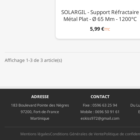
SOLARGIL - Support Réfractaire
Métal Plat - Ø 65 Mm - 1200°C
5,99 €
TTC
Affichage 1-3 de 3 article(s)
ADRESSE
CONTACT
183 Boulevard Pointe des Nègres
Fixe :
0596 63 25 94
Du Lu
97200, Fort-de-France
Mobile :
0696 50 91 61
E
Martinique
eskiss972@gmail.com
Mentions légales
Conditions Générales de Vente
Politique de confident