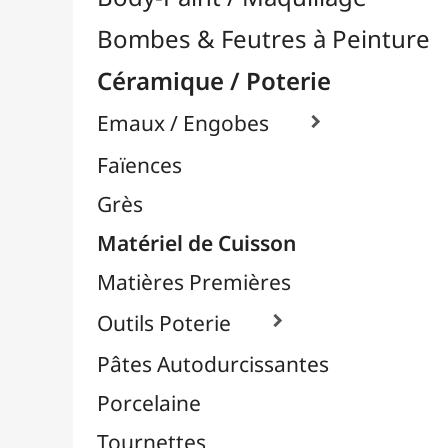
Matériel de Cuisson
Matières Premières
Outils Poterie

Pâtes Autodurcissantes
Porcelaine
Tournettes
Chevalets & Accrochage
Enfants / Scolaire
Esquisse & Dessin
Feutres & Stylos
Librairie / Livres
Loisirs Créatifs
Médiums, Vernis & Colles
Modelage / Sculpture
Peintures / Couleurs
Pinceaux & Outils