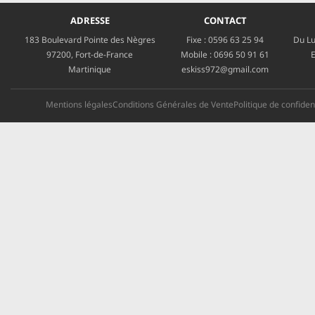
ADRESSE
CONTACT
183 Boulevard Pointe des Nègres
Fixe :
0596 63 25 94
Du Lu
97200, Fort-de-France
Mobile :
0696 50 91 61
E
Martinique
eskiss972@gmail.com
Mentions légales
Conditions Générales de Vente
Politique de confident