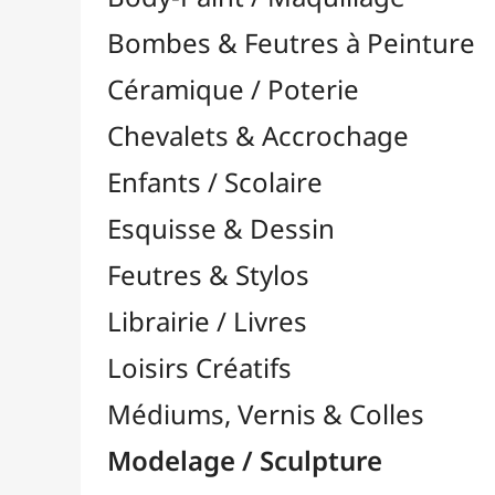
Feutres & Stylos
Librairie / Livres
Loisirs Créatifs
Médiums, Vernis & Colles
Modelage / Sculpture
Accessoires de Modelage

Gravure / Linogravure

Encres Linogravure
Gouges Linogravure
Plaques / Supports
Rouleaux Linogravure
Modélisme
Outils Multi-Fonctions

Pâtes à Modeler
Pâtes Polymères
Pyrogravure
