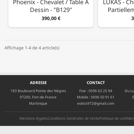
Phoenix - Chevalet / Table À
LUKAS - Che
Dessin - "B129"
Partiell
390,00 €
3
Affichage 1-4 de 4 article(s)
ADRESSE
CONTACT
183 Boulevard Pointe des Nègres
Fixe :
0596 63 25 94
Du Lu
97200, Fort-de-France
Mobile :
0696 50 91 61
E
Martinique
eskiss972@gmail.com
Mentions légales
Conditions Générales de Vente
Politique de confident