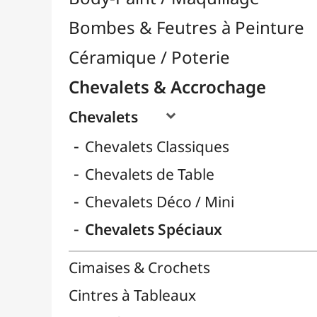
Chevalets de Table
Chevalets Déco / Mini
Chevalets Spéciaux
Cimaises & Crochets
Cintres à Tableaux
Tables à Dessin
Enfants / Scolaire
Esquisse & Dessin
Feutres & Stylos
Librairie / Livres
Loisirs Créatifs
Médiums, Vernis & Colles
Modelage / Sculpture
Peintures / Couleurs
Pinceaux & Outils
Résines / Moulage