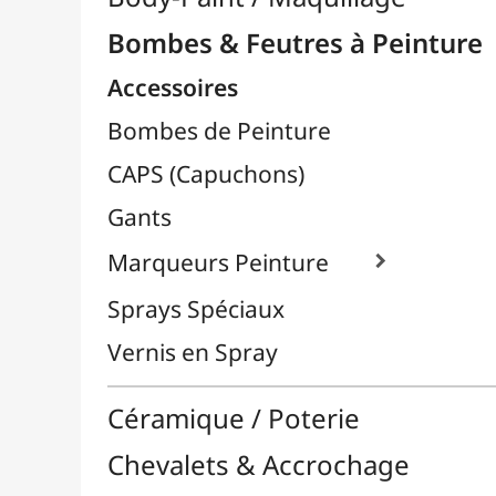
Marqueurs Peinture

Sprays Spéciaux
Vernis en Spray
Céramique / Poterie
Chevalets & Accrochage
Enfants / Scolaire
Esquisse & Dessin
Feutres & Stylos
Librairie / Livres
Loisirs Créatifs
Médiums, Vernis & Colles
Modelage / Sculpture
Peintures / Couleurs
Pinceaux & Outils
Résines / Moulage
Supports Dessin & Peinture