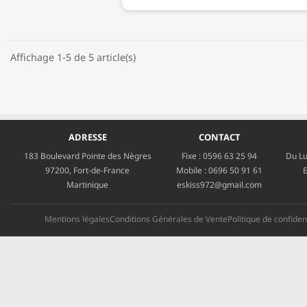
Affichage 1-5 de 5 article(s)
ADRESSE
CONTACT
183 Boulevard Pointe des Nègres
Fixe :
0596 63 25 94
Du Lu
97200, Fort-de-France
Mobile :
0696 50 91 61
E
Martinique
eskiss972@gmail.com
Mentions légales
Conditions Générales de Vente
Politique de confident