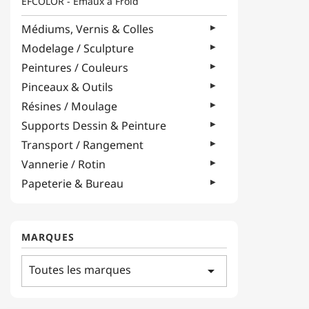
EFCOLOR - Émaux à Froid
Médiums, Vernis & Colles
Modelage / Sculpture
Peintures / Couleurs
Pinceaux & Outils
Résines / Moulage
Supports Dessin & Peinture
Transport / Rangement
Vannerie / Rotin
Papeterie & Bureau
MARQUES
Toutes les marques
arrow_drop_down