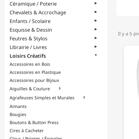
Céramique / Poterie
Chevalets & Accrochage
Enfants / Scolaire
Esquisse & Dessin
Il y a 5 p
Feutres & Stylos
Librairie / Livres
Loisirs Créatifs
Accessoires en Bois
Accessoires en Plastique
Accessoires pour Bijoux
Aiguilles & Couture

Agrafeuses Simples et Murales

Aimants
Bougies
Boutons & Button Press
Cires à Cacheter
Clous / Pointes / Épingles