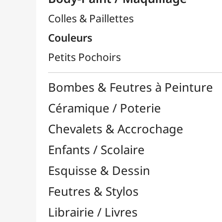
Chevalets & Accrochage
Enfants / Scolaire
Esquisse & Dessin
Feutres & Stylos
Librairie / Livres
Loisirs Créatifs
Médiums, Vernis & Colles
Modelage / Sculpture
Peintures / Couleurs
Pinceaux & Outils
Résines / Moulage
Supports Dessin & Peinture
Transport / Rangement
Vannerie / Rotin
Papeterie & Bureau