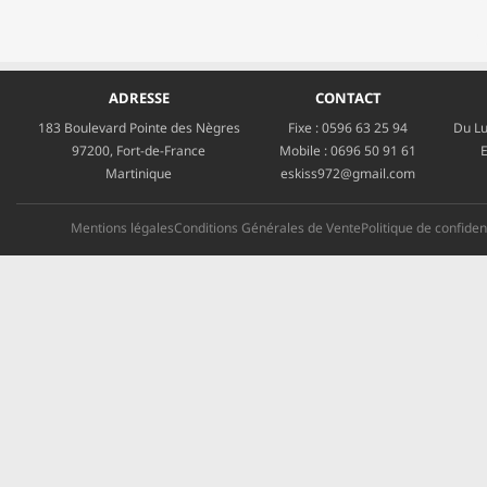
ADRESSE
CONTACT
183 Boulevard Pointe des Nègres
Fixe :
0596 63 25 94
Du Lu
97200, Fort-de-France
Mobile :
0696 50 91 61
E
Martinique
eskiss972@gmail.com
Mentions légales
Conditions Générales de Vente
Politique de confident