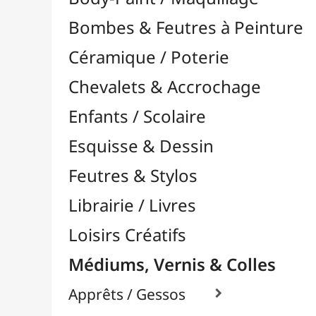
Feutres & Stylos
Librairie / Livres
Loisirs Créatifs
Médiums, Vernis & Colles
Apprêts / Gessos

Colles & Adhésifs

Durcisseurs / Solidifiants
Fixatifs
Liants

Médiums / Additifs

Vernis / Protection

À Retoucher
Base Alcool / Aquarelle
Base Eau / Acrylique
Base Solvant / Huile
Divers