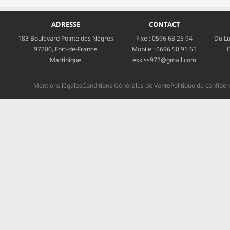
ADRESSE
CONTACT
183 Boulevard Pointe des Nègres
Fixe :
0596 63 25 94
Du Lu
97200, Fort-de-France
Mobile :
0696 50 91 61
E
Martinique
eskiss972@gmail.com
Mentions légales
Conditions Générales de Vente
Politique de confident