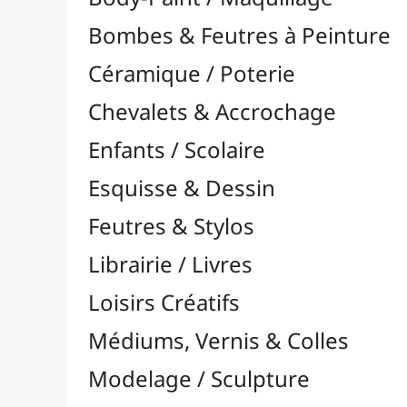
Feutres & Stylos
Librairie / Livres
Loisirs Créatifs
Médiums, Vernis & Colles
Modelage / Sculpture
Peintures / Couleurs
Pinceaux & Outils
Résines / Moulage
Supports Dessin & Peinture
Transport / Rangement
Vannerie / Rotin
Papeterie & Bureau
MARQUES
Toutes les marques