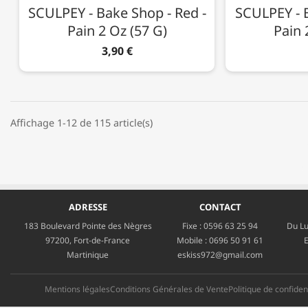
SCULPEY - Bake Shop - Red -
SCULPEY - B
Pain 2 Oz (57 G)
Pain 
3,90 €
Affichage 1-12 de 115 article(s)
ADRESSE
CONTACT
183 Boulevard Pointe des Nègres
Fixe :
0596 63 25 94
Du Lu
97200, Fort-de-France
Mobile :
0696 50 91 61
E
Martinique
eskiss972@gmail.com
Mentions légales
Conditions Générales de Vente
Politique de confident