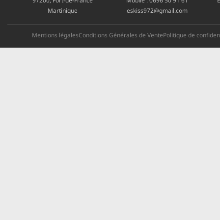
97200, Fort-de-France
Mobile :
0696 50 91 61
E
Martinique
eskiss972@gmail.com
Mentions légales
Conditions Générales de Vente
Politique de confident