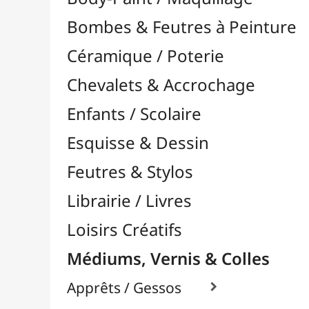
Feutres & Stylos
Librairie / Livres
Loisirs Créatifs
Médiums, Vernis & Colles
Apprêts / Gessos

Colles & Adhésifs

Durcisseurs / Solidifiants
Fixatifs
Liants

Liants Acryliques
Liants Aquarelle
Transfert d'Images
Médiums / Additifs

Vernis / Protection

Vernis-Colles