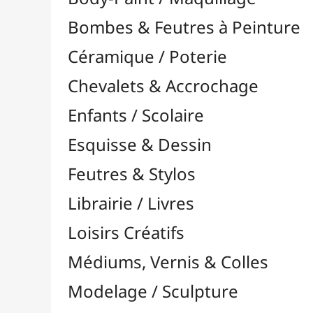
Feutres & Stylos
Librairie / Livres
Loisirs Créatifs
Médiums, Vernis & Colles
Modelage / Sculpture
Peintures / Couleurs
Pinceaux & Outils
Accessoires
Colour Shapers
Couteaux à Peindre
Éponges
Flacons, Pointes & Pipettes
Lampes UV
Mannequins
Mousses & Rouleaux
Nettoyage / Savons
Palettes