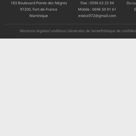
183 Boulevard Pointe des Nègres
Fixe :
0596 63 25 94
Du Lu
97200, Fort-de-France
Mobile :
0696 50 91 61
E
Martinique
eskiss972@gmail.com
Mentions légales
Conditions Générales de Vente
Politique de confident