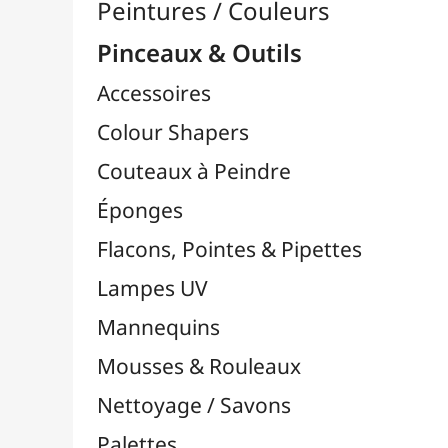
Pinceaux

Lots & Sets de Pinceaux
Pinceaux Chunking / Soie de Porc
Pinceaux Par Marques

Pinceaux Bob Ross
Pinceaux Da Vinci
Pinceaux FM Brush
Pinceaux Liquitex
Pinceaux LUKAS
Pinceaux MILAN
Pinceaux NID'ART
Pinceaux O'Color
Pinceaux Pébéo
Pinceaux Raphaël
Pinceaux TULIP
Pinceaux Zahn Pinsel
Pinceaux Cléopâtre