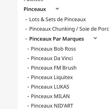
Pinceaux Poils Naturels
Pinceaux Poils Synthétiques
Pinceaux pour Acrylique
Pinceaux pour Aquarelle
Pinceaux pour Calligraphie
Pinceaux pour Gouache
Pinceaux pour Huile
Pinceaux Réservoir
Pinces à Tendre
Rangement
Récipients
Résines / Moulage
Supports Dessin & Peinture
Transport / Rangement
Vannerie / Rotin