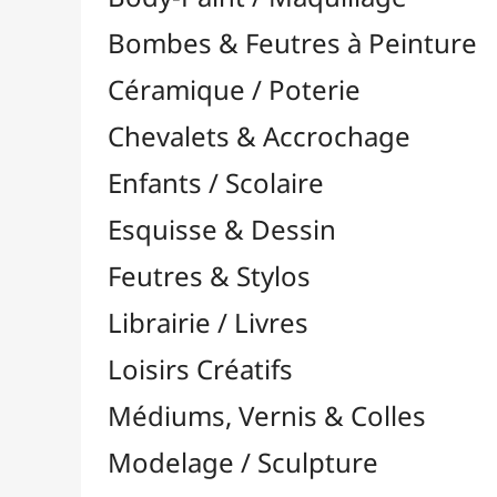
Feutres & Stylos
Librairie / Livres
Loisirs Créatifs
Médiums, Vernis & Colles
Modelage / Sculpture
Peintures / Couleurs
Pinceaux & Outils
Accessoires
Colour Shapers
Couteaux à Peindre
Éponges
Flacons, Pointes & Pipettes
Lampes UV
Mannequins
Mousses & Rouleaux
Nettoyage / Savons
Palettes