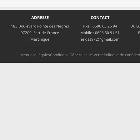
ADRESSE
CONTACT
183 Boulevard Pointe des Nègres
Fixe :
0596 63 25 94
Du Lu
97200, Fort-de-France
Mobile :
0696 50 91 61
E
Martinique
eskiss972@gmail.com
Mentions légales
Conditions Générales de Vente
Politique de confident