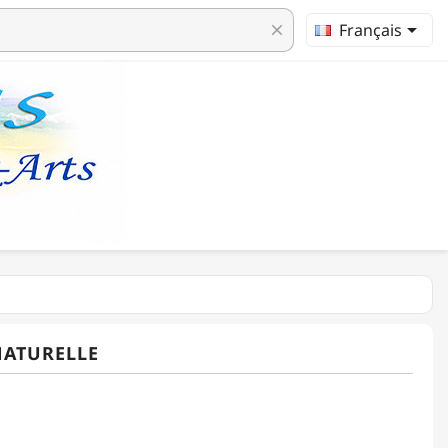

Français
clear
NATURELLE