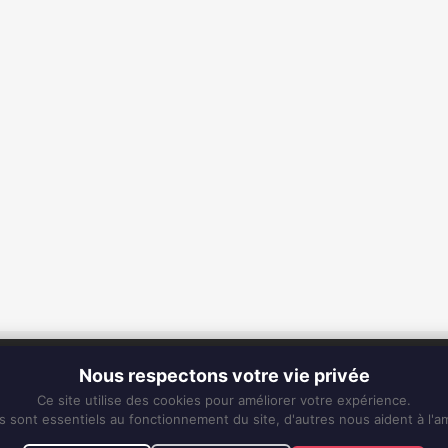
CONTACT
Nous respectons votre vie privée
Fixe :
0596 63 25 94
Ce site utilise des cookies pour améliorer votre expérience.
Mobile :
0696 50 91 61
s sont essentiels au fonctionnement du site, d'autres nous aident à l'am
eskiss972@gmail.com