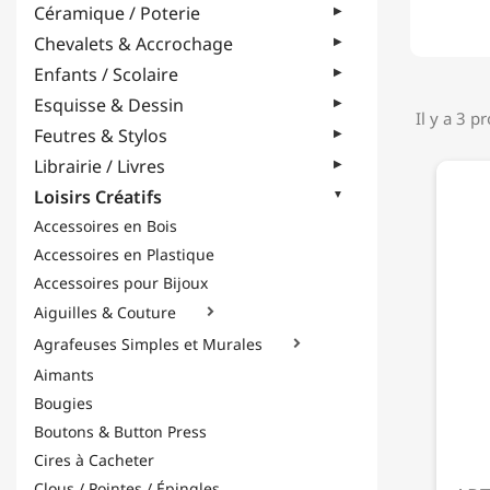
Céramique / Poterie
Chevalets & Accrochage
Enfants / Scolaire
Esquisse & Dessin
Il y a 3 p
Feutres & Stylos
Librairie / Livres
Loisirs Créatifs
Accessoires en Bois
Accessoires en Plastique
Accessoires pour Bijoux
Aiguilles & Couture

Agrafeuses Simples et Murales

Aimants
Bougies
Boutons & Button Press
Cires à Cacheter
Clous / Pointes / Épingles