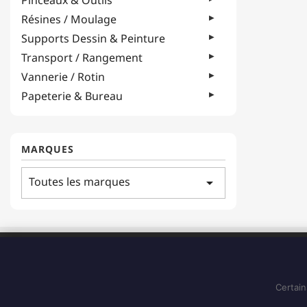
Pinceaux & Outils
Résines / Moulage
Supports Dessin & Peinture
Transport / Rangement
Vannerie / Rotin
Papeterie & Bureau
MARQUES
Toutes les marques
arrow_drop_down
ADRESSE
183 Boulevard Pointe des Nègres
97200, Fort-de-France
Certain
Martinique