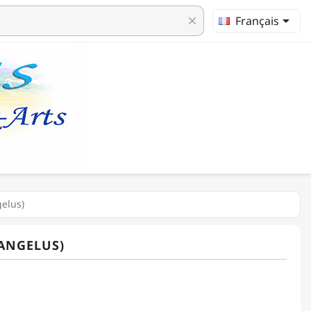

Français
clear
gelus)
(ANGELUS)