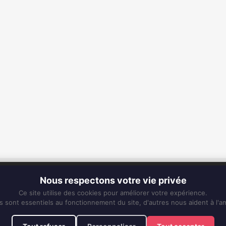
CONTACT
Nous respectons votre vie privée
Fixe :
0596 63 25 94
Ce site utilise des cookies pour améliorer votre expérience.
Mobile :
0696 50 91 61
s sont essentiels au fonctionnement du site, d'autres nous aident à l'am
eskiss972@gmail.com