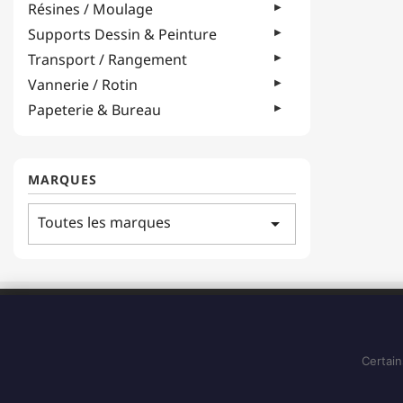
Résines / Moulage
Supports Dessin & Peinture
Transport / Rangement
Vannerie / Rotin
Papeterie & Bureau
MARQUES
Toutes les marques
arrow_drop_down
ADRESSE
183 Boulevard Pointe des Nègres
97200, Fort-de-France
Certain
Martinique