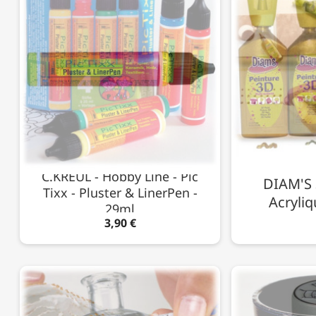
C.KREUL - Hobby Line - Pic
DIAM'S 
Tixx - Pluster & LinerPen -
Acryliq
29ml
3,90 €