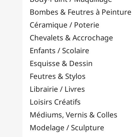
Feutres & Stylos
Librairie / Livres
Loisirs Créatifs
Médiums, Vernis & Colles
Modelage / Sculpture
Peintures / Couleurs
Acrylique

Aquarelle

Dorure
Encre

Gouache

Huile

Multisurface

Pastel

Pigments

Textile, Tissu & Soie
