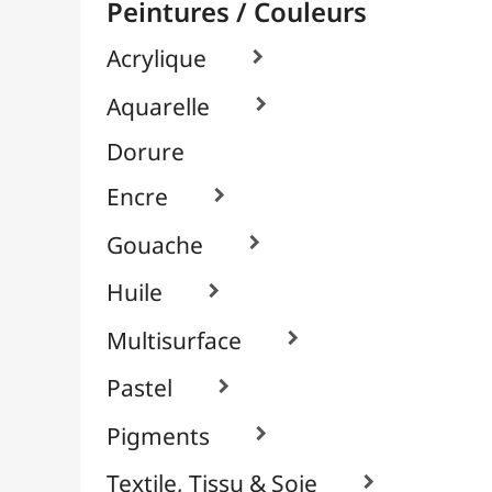
Verre & Porcelaine

À l'Unité

À Cuisson
Sans Cuisson
Packs / Assortiments
Pinceaux & Outils
Résines / Moulage
Supports Dessin & Peinture
Transport / Rangement
Vannerie / Rotin
Papeterie & Bureau
MARQUES