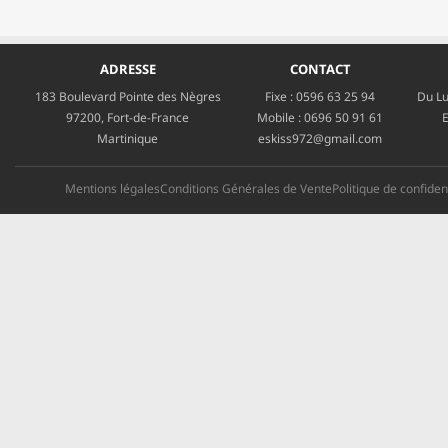
ADRESSE
CONTACT
183 Boulevard Pointe des Nègres
Fixe :
0596 63 25 94
Du Lu
97200, Fort-de-France
Mobile :
0696 50 91 61
E
Martinique
eskiss972@gmail.com
Mentions légales
Conditions Générales de Vente
Politique de confident