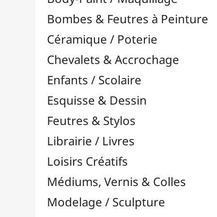
Feutres & Stylos
Librairie / Livres
Loisirs Créatifs
Médiums, Vernis & Colles
Modelage / Sculpture
Peintures / Couleurs
Pinceaux & Outils
Résines / Moulage
Supports Dessin & Peinture
Transport / Rangement
Vannerie / Rotin
Papeterie & Bureau
MARQUES
Toutes les marques