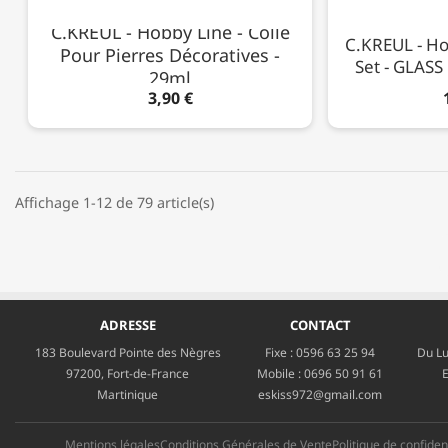
C.KREUL - Hobby Line - Colle
C.KREUL - Ho
Pour Pierres Décoratives -
Set - GLASS
29ml
3,90 €
Affichage 1-12 de 79 article(s)
ADRESSE
CONTACT
183 Boulevard Pointe des Nègres
Fixe :
0596 63 25 94
Du Lu
97200, Fort-de-France
Mobile :
0696 50 91 61
E
Martinique
eskiss972@gmail.com
Mentions légales
Conditions Générales de Vente
Politique de confident