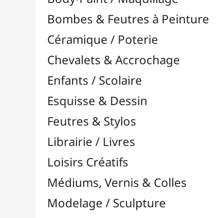
Feutres & Stylos
Librairie / Livres
Loisirs Créatifs
Médiums, Vernis & Colles
Modelage / Sculpture
Peintures / Couleurs
Pinceaux & Outils
Résines / Moulage
Supports Dessin & Peinture
Transport / Rangement
Vannerie / Rotin
Papeterie & Bureau
MARQUES
Toutes les marques