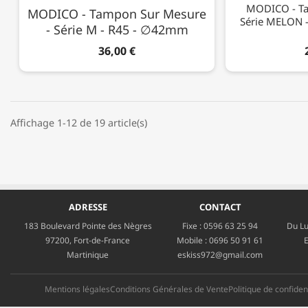
MODICO - Ta
MODICO - Tampon Sur Mesure
Série MELON 
- Série M - R45 - ∅42mm
36,00 €
Affichage 1-12 de 19 article(s)
ADRESSE
CONTACT
183 Boulevard Pointe des Nègres
Fixe :
0596 63 25 94
Du Lu
97200, Fort-de-France
Mobile :
0696 50 91 61
E
Martinique
eskiss972@gmail.com
Mentions légales
Conditions Générales de Vente
Politique de confident