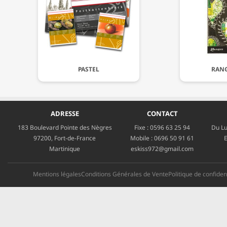
PASTEL
RANG
ADRESSE
CONTACT
183 Boulevard Pointe des Nègres
Fixe :
0596 63 25 94
Du Lu
97200, Fort-de-France
Mobile :
0696 50 91 61
E
Martinique
eskiss972@gmail.com
Mentions légales
Conditions Générales de Vente
Politique de confident