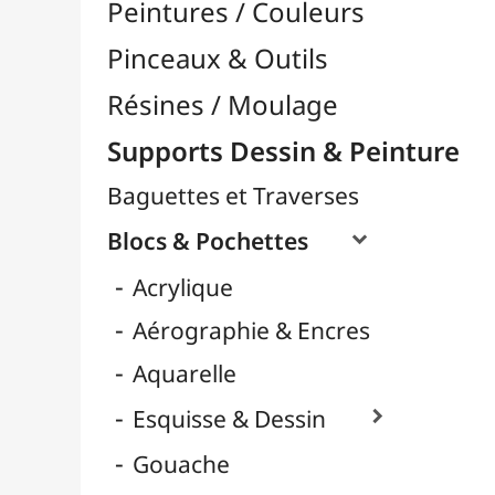
Huile
LAMALI
Marqueurs
Pastel
Ranger Ink
Cartons Entoilés
Cartons Prédessinés
Châssis Entoilés

Grands Papiers & Rouleaux

Papiers Calque / Transfert

Papiers Décoratifs
Papiers Photo

Supports Rigides / Bois
Toiles d'Artistes au Mètre
Transport / Rangement
Vannerie / Rotin