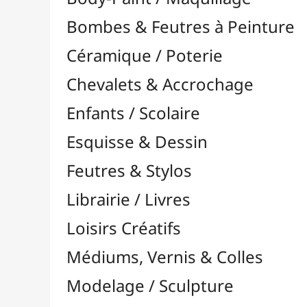
Feutres & Stylos
Librairie / Livres
Loisirs Créatifs
Médiums, Vernis & Colles
Modelage / Sculpture
Peintures / Couleurs
Pinceaux & Outils
Résines / Moulage
Supports Dessin & Peinture
Baguettes et Traverses
Blocs & Pochettes

Acrylique
Aérographie & Encres
Aquarelle
Esquisse & Dessin

Gouache