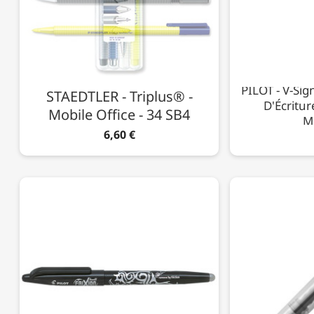
PILOT - V-Sig
STAEDTLER - Triplus® -
D'Écritur
Mobile Office - 34 SB4
M
6,60 €