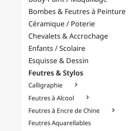
Feutres & Stylos
Calligraphie

Feutres à Alcool

Feutres à Encre de Chine

Feutres Aquarellables
Feutres Craie & Tableaux Blancs
Feutres Fins / Dessin Technique

Feutres Permanents

Feutres Pinceaux

Feutres pour Textile / Tissu

Feutres Scolaires
Stylos
Librairie / Livres
Loisirs Créatifs
Médiums, Vernis & Colles