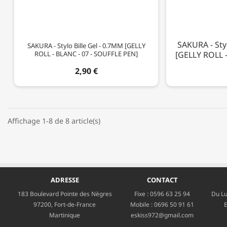
SAKURA - Styl
SAKURA - Stylo Bille Gel - 0.7MM [GELLY
ROLL - BLANC - 07 - SOUFFLE PEN]
[GELLY ROLL -
2,90 €
Affichage 1-8 de 8 article(s)
ADRESSE
CONTACT
183 Boulevard Pointe des Nègres
Fixe :
0596 63 25 94
Du Lu
97200, Fort-de-France
Mobile :
0696 50 91 61
E
Martinique
eskiss972@gmail.com