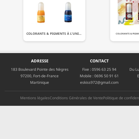
COLORANTS & PIGMENTS À L'UNITÉ
COLORANTS & PIGMEN
ADRESSE
CONTACT
183 Boulevard Pointe des Nègres
Fixe :
0596 63 25 94
Du Lu
97200, Fort-de-France
Mobile :
0696 50 91 61
E
Martinique
eskiss972@gmail.com
Mentions légales
Conditions Générales de Vente
Politique de confident