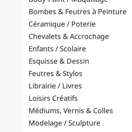
Feutres & Stylos
Librairie / Livres
Loisirs Créatifs
Médiums, Vernis & Colles
Modelage / Sculpture
Peintures / Couleurs
Pinceaux & Outils
Résines / Moulage
Alginate
Bandes Plâtrées
Charges / Poudres & Fibres

Colorants & Pigments

Colorants & Pigments à l'Unité
Colorants & Pigments Packs / Lots / Sets
Divers
Huiles & Solvants