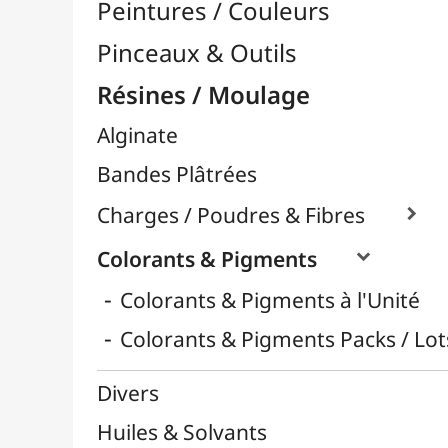
Latex
Livres Résines & Moulage
Moules Silicones

Papier Mâcher / Bois
Plastiline
Plastique à Mouler
Plâtres & Masses
Powertex
Powertex - Poudres Stone Art
Résines Acryliques
Résines Diverses
Résines Epoxy

Résines UV
Silicones
Thermoflexibles
Vernis Spéciaux