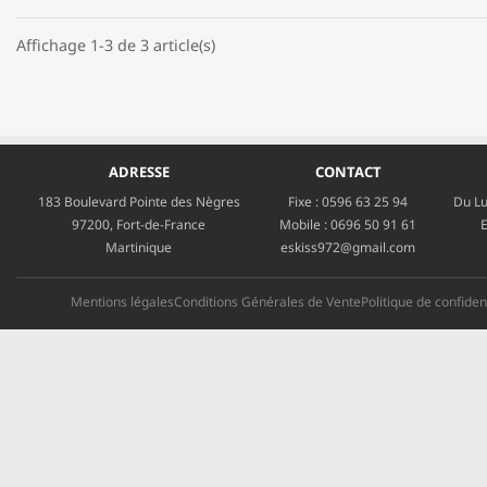
Affichage 1-3 de 3 article(s)
ADRESSE
CONTACT
183 Boulevard Pointe des Nègres
Fixe :
0596 63 25 94
Du Lu
97200, Fort-de-France
Mobile :
0696 50 91 61
E
Martinique
eskiss972@gmail.com
Mentions légales
Conditions Générales de Vente
Politique de confident