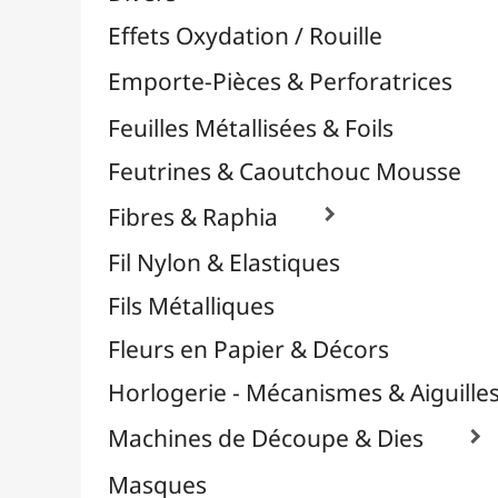
Plastique Fou
Polyphane
Poncage / Émeri
Quilling / Pliage
Reliure & Cinch
Sable, Strass & Paillettes

Savons
Serviettes
Sublimation
Supports en Cercles
Tampons et Encreurs

Décapeurs Thermiques
Encreurs
Poudres Embossage
Tampons Divers
Tampons sur Mesure
