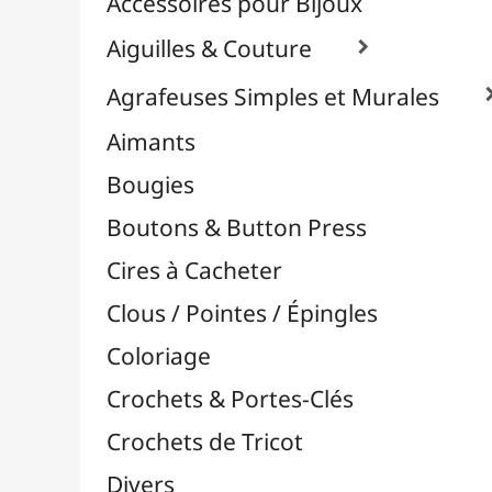
Effets Oxydation / Rouille
Emporte-Pièces & Perforatrices

Feuilles Métallisées & Foils
Feutrines & Caoutchouc Mousse
Fibres & Raphia

Fil Nylon & Elastiques
Fils Métalliques
Fleurs en Papier & Décors
Horlogerie - Mécanismes & Aiguilles
Machines de Découpe & Dies

Masques
Massicots & Lames
Mosaïque
Oeillets & Rivets
Petites Pinces
Pinces & Outils
Plantes & Jardin