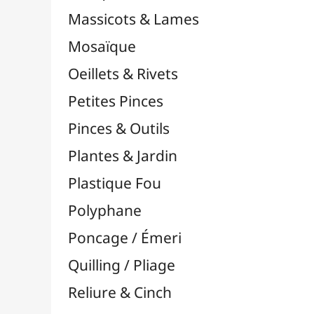
Washi Tape / Masking Tape
EFCOLOR - Émaux à Froid
Vinyles & Flex

Médiums, Vernis & Colles
Modelage / Sculpture
Peintures / Couleurs
Pinceaux & Outils
Résines / Moulage
Supports Dessin & Peinture
Transport / Rangement
Vannerie / Rotin
Papeterie & Bureau
MARQUES