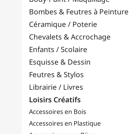
Feutres & Stylos
Librairie / Livres
Loisirs Créatifs
Accessoires en Bois
Accessoires en Plastique
Accessoires pour Bijoux
Aiguilles & Couture

Agrafeuses Simples et Murales

Aimants
Bougies
Boutons & Button Press
Cires à Cacheter
Clous / Pointes / Épingles
Coloriage
Crochets & Portes-Clés
Crochets de Tricot
Divers