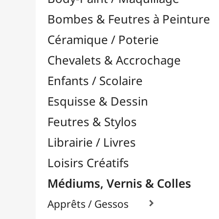
Feutres & Stylos
Librairie / Livres
Loisirs Créatifs
Médiums, Vernis & Colles
Apprêts / Gessos

Colles & Adhésifs

Durcisseurs / Solidifiants
Fixatifs
Liants

Médiums / Additifs

Vernis / Protection

À Retoucher
Base Alcool / Aquarelle
Base Eau / Acrylique
Base Solvant / Huile
Divers