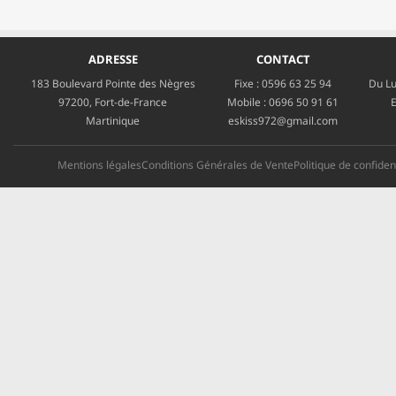
ADRESSE
CONTACT
183 Boulevard Pointe des Nègres
Fixe :
0596 63 25 94
Du Lu
97200, Fort-de-France
Mobile :
0696 50 91 61
E
Martinique
eskiss972@gmail.com
Mentions légales
Conditions Générales de Vente
Politique de confident