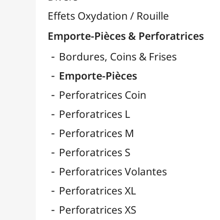
Fibres & Raphia

Fil Nylon & Elastiques
Fils Métalliques
Fleurs en Papier & Décors
Horlogerie - Mécanismes & Aiguilles
Machines de Découpe & Dies

Masques
Massicots & Lames
Mosaïque
Oeillets & Rivets
Petites Pinces
Pinces & Outils
Plantes & Jardin
Plastique Fou
Polyphane
Poncage / Émeri
Quilling / Pliage