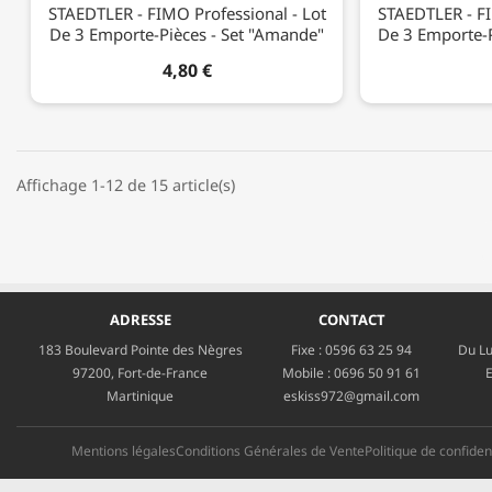
STAEDTLER - FIMO Professional - Lot
STAEDTLER - FI
De 3 Emporte-Pièces - Set "Amande"
De 3 Emporte-P
4,80 €
Affichage 1-12 de 15 article(s)
ADRESSE
CONTACT
183 Boulevard Pointe des Nègres
Fixe :
0596 63 25 94
Du Lu
97200, Fort-de-France
Mobile :
0696 50 91 61
E
Martinique
eskiss972@gmail.com
Mentions légales
Conditions Générales de Vente
Politique de confident