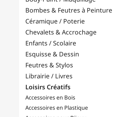
Feutres & Stylos
Librairie / Livres
Loisirs Créatifs
Accessoires en Bois
Accessoires en Plastique
Accessoires pour Bijoux
Aiguilles & Couture

Agrafeuses Simples et Murales

Aimants
Bougies
Boutons & Button Press
Cires à Cacheter
Clous / Pointes / Épingles
Coloriage
Crochets & Portes-Clés
Crochets de Tricot
Divers