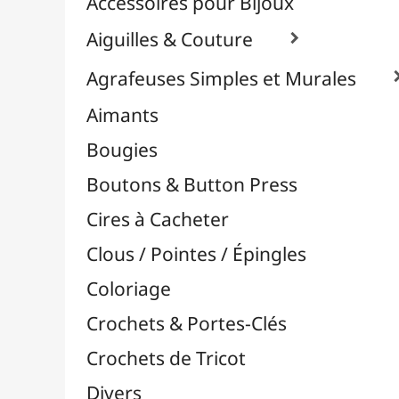
Effets Oxydation / Rouille
Emporte-Pièces & Perforatrices

Bordures, Coins & Frises
Emporte-Pièces
Perforatrices Coin
Perforatrices L
Perforatrices M
Perforatrices S
Perforatrices Volantes
Perforatrices XL
Perforatrices XS
Pinces-Perforatrices
Punch Boards
Tournevis Perforateurs
Feuilles Métallisées & Foils
Feutrines & Caoutchouc Mousse