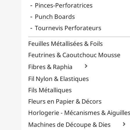
Reliure & Cinch
Sable, Strass & Paillettes

Savons
Serviettes
Sublimation
Supports en Cercles
Tampons et Encreurs

Washi Tape / Masking Tape
EFCOLOR - Émaux à Froid
Médiums, Vernis & Colles
Modelage / Sculpture
Peintures / Couleurs
Pinceaux & Outils
Résines / Moulage
Supports Dessin & Peinture
Transport / Rangement