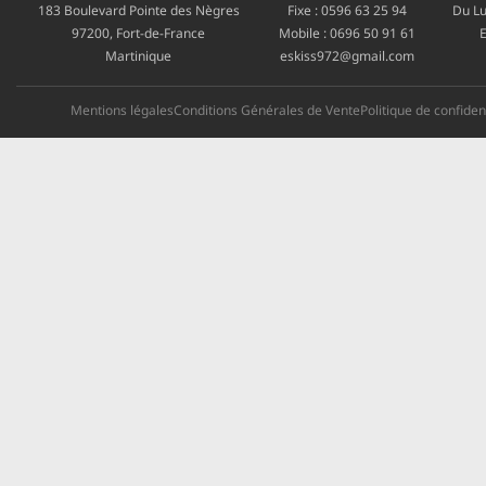
183 Boulevard Pointe des Nègres
Fixe :
0596 63 25 94
Du Lu
97200, Fort-de-France
Mobile :
0696 50 91 61
E
Martinique
eskiss972@gmail.com
Mentions légales
Conditions Générales de Vente
Politique de confident