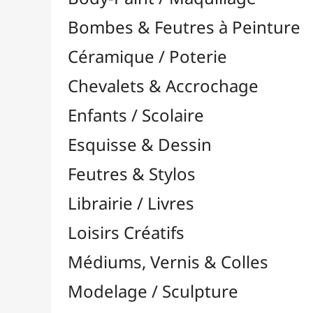
Feutres & Stylos
Librairie / Livres
Loisirs Créatifs
Médiums, Vernis & Colles
Modelage / Sculpture
Peintures / Couleurs
Pinceaux & Outils
Accessoires
Colour Shapers
Couteaux à Peindre
Éponges
Flacons, Pointes & Pipettes
Lampes UV
Mannequins
Mousses & Rouleaux
Nettoyage / Savons
Palettes