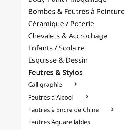
Feutres & Stylos
Calligraphie

Feutres à Alcool

Feutres à Encre de Chine

Feutres Aquarellables
Feutres Craie & Tableaux Blancs
Feutres Fins / Dessin Technique

Feutres Permanents

Feutres Pinceaux

Feutres pour Textile / Tissu

À l'Unité
Packs / Assortiments
Feutres Scolaires
Stylos
Librairie / Livres