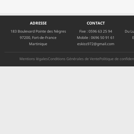
ADRESSE
CONTACT
183 Boulevard Pointe des Nègres
Fixe :
0596 63 25 94
Du Lu
97200, Fort-de-France
Mobile :
0696 50 91 61
E
Martinique
eskiss972@gmail.com
Mentions légales
Conditions Générales de Vente
Politique de confident