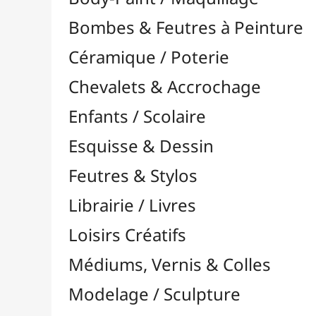
Feutres & Stylos
Librairie / Livres
Loisirs Créatifs
Médiums, Vernis & Colles
Modelage / Sculpture
Peintures / Couleurs
Pinceaux & Outils
Résines / Moulage
Supports Dessin & Peinture
Baguettes et Traverses
Blocs & Pochettes

Cartons Entoilés
Cartons Prédessinés
Châssis Entoilés

Grands Papiers & Rouleaux

Papiers Calque / Transfert
