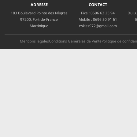
ADRESSE
CONTACT
183 Boulevard Pointe des Nègres
Fixe :
0596 63 25 94
Du Lu
97200, Fort-de-France
Mobile :
0696 50 91 61
E
Martinique
eskiss972@gmail.com
Mentions légales
Conditions Générales de Vente
Politique de confident