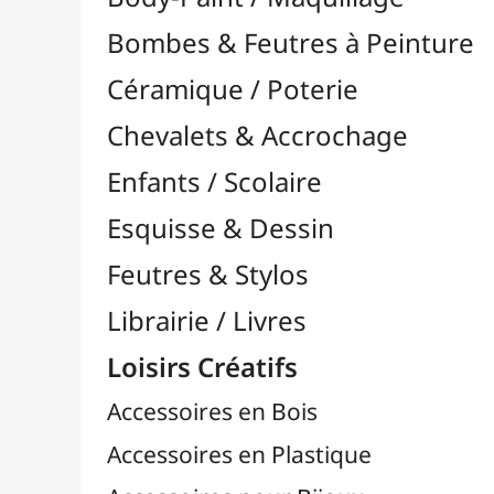
Feutres & Stylos
Librairie / Livres
Loisirs Créatifs
Accessoires en Bois
Accessoires en Plastique
Accessoires pour Bijoux
Aiguilles & Couture

Agrafeuses Simples et Murales

Aimants
Bougies
Boutons & Button Press
Cires à Cacheter
Clous / Pointes / Épingles
Coloriage
Crochets & Portes-Clés
Crochets de Tricot
Divers