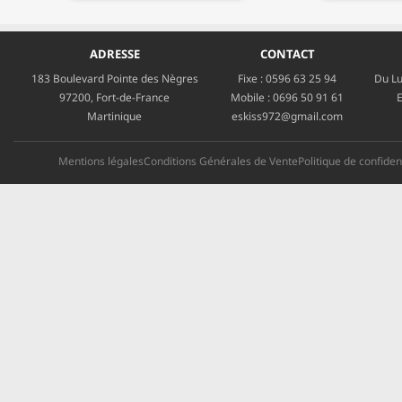
ADRESSE
CONTACT
183 Boulevard Pointe des Nègres
Fixe :
0596 63 25 94
Du Lu
97200, Fort-de-France
Mobile :
0696 50 91 61
E
Martinique
eskiss972@gmail.com
Mentions légales
Conditions Générales de Vente
Politique de confident