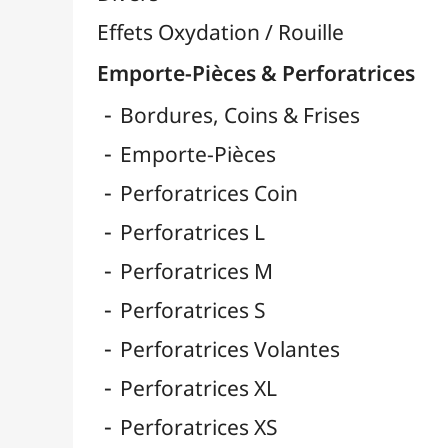
Fibres & Raphia

Fil Nylon & Elastiques
Fils Métalliques
Fleurs en Papier & Décors
Horlogerie - Mécanismes & Aiguilles
Machines de Découpe & Dies

Masques
Massicots & Lames
Mosaïque
Oeillets & Rivets
Petites Pinces
Pinces & Outils
Plantes & Jardin
Plastique Fou
Polyphane
Poncage / Émeri
Quilling / Pliage