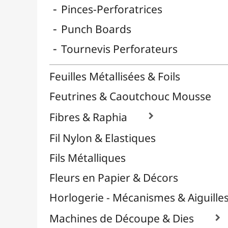
Reliure & Cinch
Sable, Strass & Paillettes

Savons
Serviettes
Sublimation
Supports en Cercles
Tampons et Encreurs

Washi Tape / Masking Tape
EFCOLOR - Émaux à Froid
Médiums, Vernis & Colles
Modelage / Sculpture
Peintures / Couleurs
Pinceaux & Outils
Résines / Moulage
Supports Dessin & Peinture
Transport / Rangement