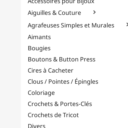
Effets Oxydation / Rouille
Emporte-Pièces & Perforatrices

Bordures, Coins & Frises
Emporte-Pièces
Perforatrices Coin
Perforatrices L
Perforatrices M
Perforatrices S
Perforatrices Volantes
Perforatrices XL
Perforatrices XS
Pinces-Perforatrices
Punch Boards
Tournevis Perforateurs
Feuilles Métallisées & Foils
Feutrines & Caoutchouc Mousse