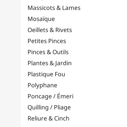
Supports en Cercles
Tampons et Encreurs

Washi Tape / Masking Tape
EFCOLOR - Émaux à Froid
Vinyles & Flex

Médiums, Vernis & Colles
Modelage / Sculpture
Peintures / Couleurs
Pinceaux & Outils
Résines / Moulage
Supports Dessin & Peinture
Transport / Rangement
Vannerie / Rotin
Papeterie & Bureau