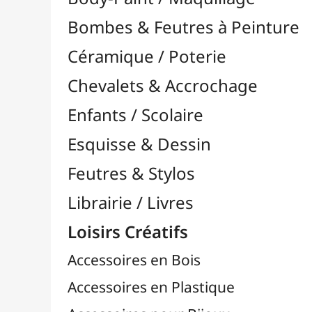
Feutres & Stylos
Librairie / Livres
Loisirs Créatifs
Accessoires en Bois
Accessoires en Plastique
Accessoires pour Bijoux
Aiguilles & Couture

Agrafeuses Simples et Murales

Aimants
Bougies
Boutons & Button Press
Cires à Cacheter
Clous / Pointes / Épingles
Coloriage
Crochets & Portes-Clés
Crochets de Tricot
Divers