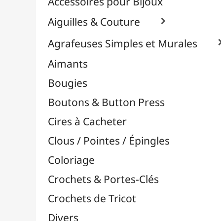
Effets Oxydation / Rouille
Emporte-Pièces & Perforatrices

Feuilles Métallisées & Foils
Feutrines & Caoutchouc Mousse
Fibres & Raphia

Fil Nylon & Elastiques
Fils Métalliques
Fleurs en Papier & Décors
Horlogerie - Mécanismes & Aiguilles
Machines de Découpe & Dies

Masques
Massicots & Lames
Mosaïque
Oeillets & Rivets
Petites Pinces
Pinces & Outils
Plantes & Jardin