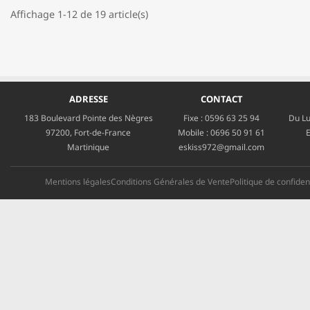
Affichage 1-12 de 19 article(s)
ADRESSE
CONTACT
183 Boulevard Pointe des Nègres
Fixe :
0596 63 25 94
Du Lu
97200, Fort-de-France
Mobile :
0696 50 91 61
E
Martinique
eskiss972@gmail.com
Mentions légales
Conditions Générales de Vente
Politique de confident