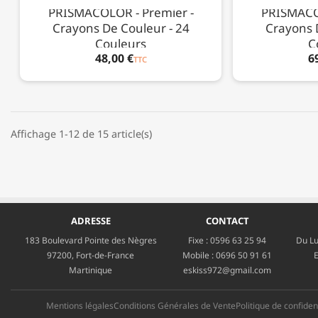
PRISMACOLOR - Premier -
PRISMACOL
Crayons De Couleur - 24
Crayons 
Couleurs
C
48,00 €
6
TTC
Affichage 1-12 de 15 article(s)
ADRESSE
CONTACT
183 Boulevard Pointe des Nègres
Fixe :
0596 63 25 94
Du Lu
97200, Fort-de-France
Mobile :
0696 50 91 61
E
Martinique
eskiss972@gmail.com
Mentions légales
Conditions Générales de Vente
Politique de confident