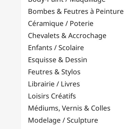
Feutres & Stylos
Librairie / Livres
Loisirs Créatifs
Médiums, Vernis & Colles
Modelage / Sculpture
Peintures / Couleurs
Pinceaux & Outils
Résines / Moulage
Supports Dessin & Peinture
Transport / Rangement
Vannerie / Rotin
Papeterie & Bureau
MARQUES
Toutes les marques