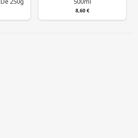
e De 250g
500ml
8,60 €