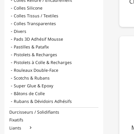
Colles Reliure / Encadrement
C
Colles Silicone
Colles Tissus / Textiles
Colles Transparentes
Divers
Pads 3D Adhésif Mousse
Pastilles & Patafix
Pistolets & Recharges
Pistolets à Colle & Recharges
Rouleaux Double-Face
Scotchs & Rubans
Super Glue & Epoxy
Bâtons de Colle
Rubans & Dévidoirs Adhésifs
Durcisseurs / Solidifiants
Fixatifs
M
Liants
