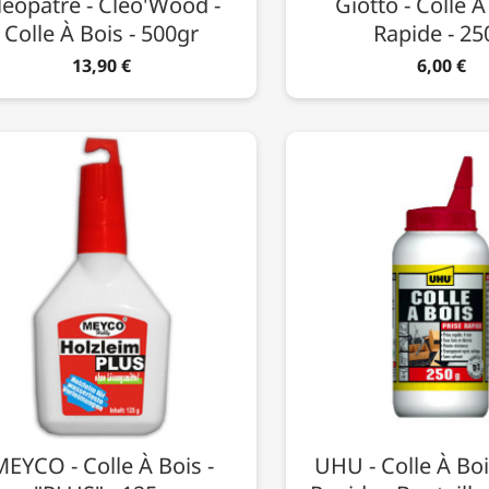
léopâtre - Cléo'Wood -
Giotto - Colle À
Colle À Bois - 500gr
Rapide - 25
13,90 €
6,00 €
EYCO - Colle À Bois -
UHU - Colle À Boi