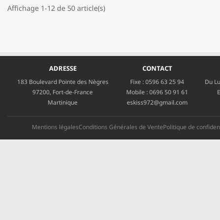
Affichage 1-12 de 50 article(s)
ADRESSE
CONTACT
183 Boulevard Pointe des Nègres
Fixe :
0596 63 25 94
Du Lu
97200, Fort-de-France
Mobile :
0696 50 91 61
E
Martinique
eskiss972@gmail.com
Mentions légales
Conditions Générales de Vente
Politique de confident