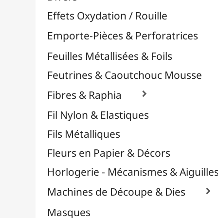
Plastique Fou
Polyphane
Poncage / Émeri
Quilling / Pliage
Reliure & Cinch
Sable, Strass & Paillettes

Confettis
Paillettes
Perles
Perles Alphabet
Stickers / Gommettes
Strass / Pierres Décoratives
Verre Pilé
Savons
Serviettes
Sublimation