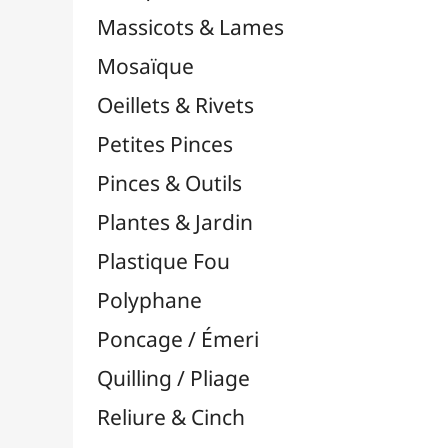
Supports en Cercles
Tampons et Encreurs

Washi Tape / Masking Tape
EFCOLOR - Émaux à Froid
Vinyles & Flex

Médiums, Vernis & Colles
Modelage / Sculpture
Peintures / Couleurs
Pinceaux & Outils
Résines / Moulage
Supports Dessin & Peinture
Transport / Rangement
Vannerie / Rotin
Papeterie & Bureau