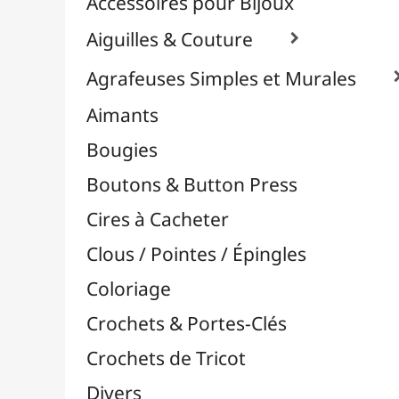
Effets Oxydation / Rouille
Emporte-Pièces & Perforatrices

Feuilles Métallisées & Foils
Feutrines & Caoutchouc Mousse
Fibres & Raphia

Fil Nylon & Elastiques
Fils Métalliques
Fleurs en Papier & Décors
Horlogerie - Mécanismes & Aiguilles
Machines de Découpe & Dies

Masques
Massicots & Lames
Mosaïque
Oeillets & Rivets
Petites Pinces
Pinces & Outils
Plantes & Jardin