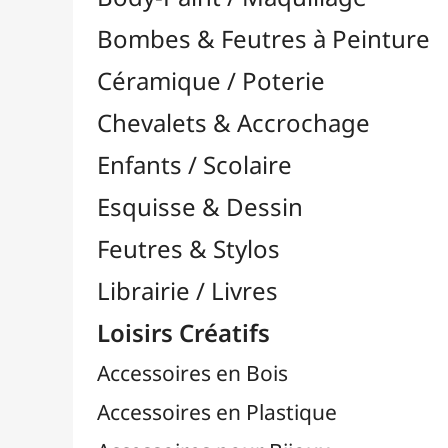
Feutres & Stylos
Librairie / Livres
Loisirs Créatifs
Accessoires en Bois
Accessoires en Plastique
Accessoires pour Bijoux
Aiguilles & Couture

Agrafeuses Simples et Murales

Aimants
Bougies
Boutons & Button Press
Cires à Cacheter
Clous / Pointes / Épingles
Coloriage
Crochets & Portes-Clés
Crochets de Tricot
Divers