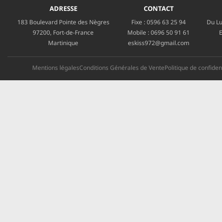
ADRESSE
CONTACT
183 Boulevard Pointe des Nègres
Fixe :
0596 63 25 94
Du Lu
97200, Fort-de-France
Mobile :
0696 50 91 61
E
Martinique
eskiss972@gmail.com
Mentions légales
Conditions Générales de Vente
Politique de confident