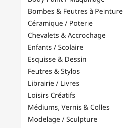
Feutres & Stylos
Librairie / Livres
Loisirs Créatifs
Médiums, Vernis & Colles
Modelage / Sculpture
Peintures / Couleurs
Pinceaux & Outils
Résines / Moulage
Alginate
Bandes Plâtrées
Charges / Poudres & Fibres

Autres Additifs
Fibres
Paillettes
Poudres Métalliques
Colorants & Pigments
