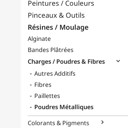
Divers
Huiles & Solvants
Latex
Livres Résines & Moulage
Moules Silicones

Papier Mâcher / Bois
Plastiline
Plastique à Mouler
Plâtres & Masses
Powertex
Powertex - Poudres Stone Art
Résines Acryliques
Résines Diverses
Résines Epoxy

Résines UV
Silicones
Thermoflexibles