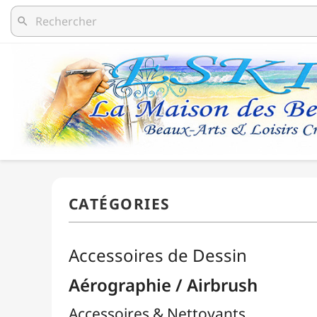
search
Accessoires de Dessin
Aérographie / Airbrush
Accessoires & Nettoyants
Aérographes
Compresseurs
Packs / Assortiments
Peintures
Body-Paint / Maquillage