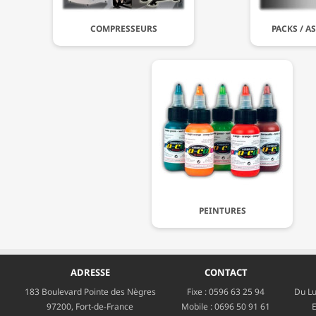
COMPRESSEURS
PACKS / A
PEINTURES
ADRESSE
CONTACT
183 Boulevard Pointe des Nègres
Fixe :
0596 63 25 94
Du Lu
97200, Fort-de-France
Mobile :
0696 50 91 61
E