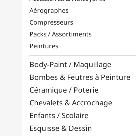
Bombes & Feutres à Peinture
Céramique / Poterie
Chevalets & Accrochage
Enfants / Scolaire
Esquisse & Dessin
Feutres & Stylos
Librairie / Livres
Loisirs Créatifs
Médiums, Vernis & Colles
Modelage / Sculpture
Peintures / Couleurs
Pinceaux & Outils
Résines / Moulage
Supports Dessin & Peinture
Transport / Rangement
Vannerie / Rotin