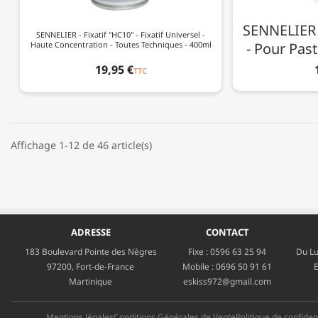
SENNELIER -
SENNELIER - Fixatif "HC10" - Fixatif Universel -
Haute Concentration - Toutes Techniques - 400ml
- Pour Past
19,95 €
TTC
Affichage 1-12 de 46 article(s)
ADRESSE
CONTACT
183 Boulevard Pointe des Nègres
Fixe :
0596 63 25 94
Du Lu
97200, Fort-de-France
Mobile :
0696 50 91 61
E
Martinique
eskiss972@gmail.com
Mentions légales
Conditions Générales de Vente
Politique de confident