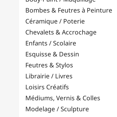
Feutres & Stylos
Librairie / Livres
Loisirs Créatifs
Médiums, Vernis & Colles
Modelage / Sculpture
Peintures / Couleurs
Pinceaux & Outils
Résines / Moulage
Supports Dessin & Peinture
Transport / Rangement
Vannerie / Rotin
Papeterie & Bureau
MARQUES
Toutes les marques