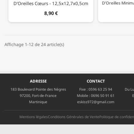
D'Oreilles Cœurs - 12,5x12,7x0,5cm
D'Oreilles Minim
8,90 €
Affichage 1-12 de 24 article(s)
ADRESSE
CONTACT
183 Boulevard Pointe des Nègres
Fixe :
0596 63 25 94
Du Lu
97200, Fort-de-France
Mobile :
0696 50 91 61
E
Martinique
eskiss972@gmail.com
Mentions légales
Conditions Générales de Vente
Politique de confident