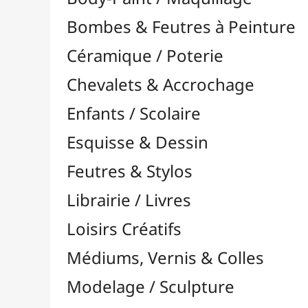
Feutres & Stylos
Librairie / Livres
Loisirs Créatifs
Médiums, Vernis & Colles
Modelage / Sculpture
Peintures / Couleurs
Pinceaux & Outils
Résines / Moulage
Alginate
Bandes Plâtrées
Charges / Poudres & Fibres

Colorants & Pigments

Divers
Huiles & Solvants
Latex
Livres Résines & Moulage