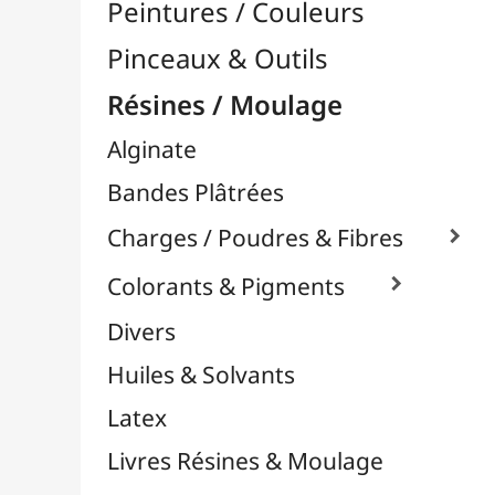
Moules Silicones

Moules Bougies
Moules Résines

Moules Animaux & Personnages
Moules Bijoux & Petits Pendentifs
Moules Décor Saisonnier
Moules Formes Géométriques &
Architecturales
Moules Plateaux & Dessous de Verre
Moules Vases & Pots
Moules Savons
Papier Mâcher / Bois
Plastiline
Plastique à Mouler
Plâtres & Masses
Powertex